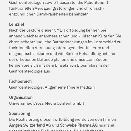
Gastroenterologen sowie Hausärzte, die Patientenmit
funktionellen Verdauungsstörungen und chronisch-
entzündlichen Darmkrankheiten behandeln
Lehrziel
Nach der Lektüre dieser CME-Fortbildung kennen Sie,
anhand welcher anamnestischen und klinischen Kriterien Sie
chronischentzündliche Darmerkrankungen im Unterschied zu
funktionellen Verdauungsstörungen identifizieren und
diagnostisch abklären und wie Sie die Behandlung anhand
der erhobenen Befunde planen und umsetzen. Zudem
kennen Sie sich mit dem Einsatz von Biosimilars in der
Gastroenterologie aus
Fachbereich
Gastroenterologie, Allgemeine Innere Medizin
Organisation
Universimed Cross Media Content GmbH
Sponsoring
Die Realisierung dieser Fortbildung wurde von den Firmen
Amgen Switzerland AG
und
Schwabe Pharma AG
finanziell
unterstützt ohne Einflussnahme auf die Lehrinhalte.