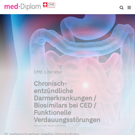
CME-Literatur
Chronisch-
entzündliche
Darmerkrankungen /
Biosimilars bei CED /
Funktionelle
Verdauungsstörungen
Gastroenterologie
|
Allgemeine Innere Medizin
©
peterschreiber.media iStockphoto