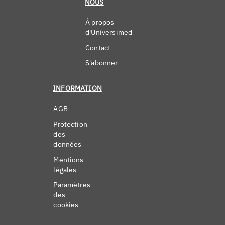
NOUS
À propos
d'Universimed
Contact
S'abonner
INFORMATION
AGB
Protection
des
données
Mentions
légales
Paramètres
des
cookies