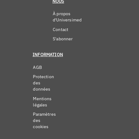
NOUS
À propos
d'Universimed
Contact
S'abonner
INFORMATION
AGB
Protection
des
données
Mentions
légales
Paramètres
des
cookies